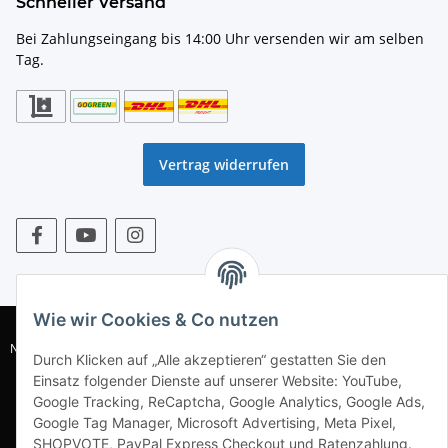
Schneller Versand
Bei Zahlungseingang bis 14:00 Uhr versenden wir am selben
Tag.
Vertrag widerrufen
* Alle Preise inkl. gesetzlicher USt., zzgl.
Versand
Wie wir Cookies & Co nutzen
© WACOR GmbH |
AGB
|
Datenschutz
|
Widerrufsrecht
|
Impressum
|
Nachhaltigkeitshinweise
|
DIN EN1717
| WEEE-Reg.-Nr. DE 77230281 | Batt-
Durch Klicken auf „Alle akzeptieren“ gestatten Sie den
Reg.-Nr. DE 49826838 |
Sitemap
Einsatz folgender Dienste auf unserer Website: YouTube,
Alle Preise in EUR inkl. MwSt.,zzgl. Versandkosten * UVP = Unverbindliche
Google Tracking, ReCaptcha, Google Analytics, Google Ads,
Preisangabe des Herstellers
Google Tag Manager, Microsoft Advertising, Meta Pixel,
SHOPVOTE, PayPal Express Checkout und Ratenzahlung.