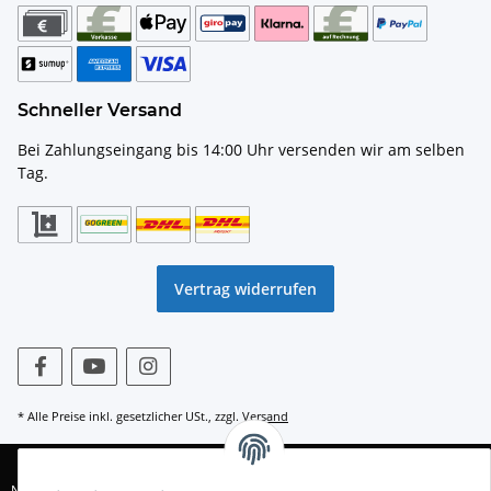
Schneller Versand
Bei Zahlungseingang bis 14:00 Uhr versenden wir am selben
Tag.
Vertrag widerrufen
* Alle Preise inkl. gesetzlicher USt., zzgl.
Versand
© WACOR GmbH |
AGB
|
Datenschutz
|
Widerrufsrecht
|
Impressum
|
Nachhaltigkeitshinweise
|
DIN EN1717
| WEEE-Reg.-Nr. DE 77230281 | Batt-