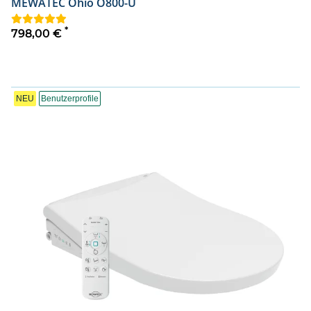
MEWATEC Ohio O800-U
*
798,00 €
NEU
Benutzerprofile