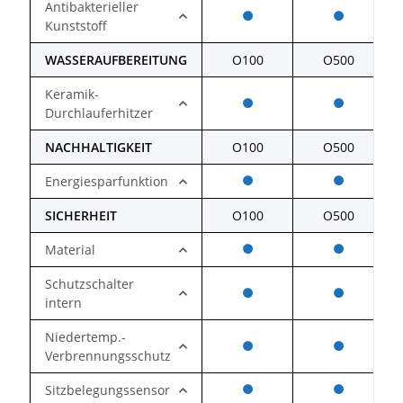
Antibakterieller
Kunststoff
WASSERAUFBEREITUNG
O100
O500
Keramik-
Durchlauferhitzer
NACHHALTIGKEIT
O100
O500
Energiesparfunktion
SICHERHEIT
O100
O500
Material
Schutzschalter
intern
Niedertemp.-
Verbrennungsschutz
Sitzbelegungssensor