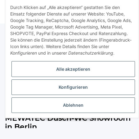
Durch Klicken auf „Alle akzeptieren“ gestatten Sie den
Einsatz folgender Dienste auf unserer Website: YouTube,
Google Tracking, ReCaptcha, Google Analytics, Google Ads,
Google Tag Manager, Microsoft Advertising, Meta Pixel,
SHOPVOTE, PayPal Express Checkout und Ratenzahlung.
Sie können die Einstellung jederzeit ändern (Fingerabdruck-
Newsletter Abonnieren
Icon links unten). Weitere Details finden Sie unter
Konfigurieren
und in unserer
Datenschutzerklärung
.
Bitte senden Sie mir entsprechend Ihrer
Datenschutzerklärung
regelmäßig und jederzeit widerruflich
Alle akzeptieren
Informationen zu Ihrem Produktsortiment per E-Mail zu.
Konfigurieren
Abonnieren
Ablehnen
Besuchen Sie jetzt den
MEWATEC Dusch-WC Showroom
in Berlin.