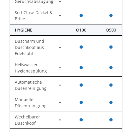
Geruchsabsaugung
Soft Close Deckel &
Brille
HYGIENE
O100
O500
Duscharm und
Duschkopf aus
Edelstahl
Heißwasser
Hygienespülung
Automatische
Düsenreinigung
Manuelle
Düsenreinigung
Wechelbarer
Duschkopf