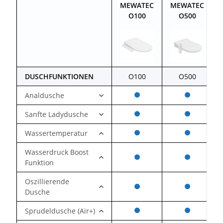
MEWATEC
MEWATEC
O100
O500
DUSCHFUNKTIONEN
O100
O500
Analdusche
Sanfte Ladydusche
Wassertemperatur
Wasserdruck Boost
Funktion
Oszillierende
Dusche
Sprudeldusche (Air+)