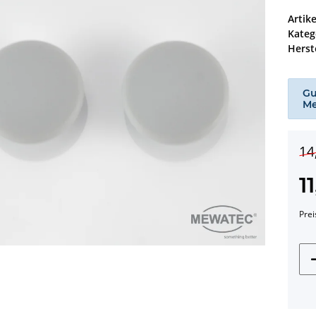
Artik
Kateg
Herste
Gu
Me
14
1
Prei