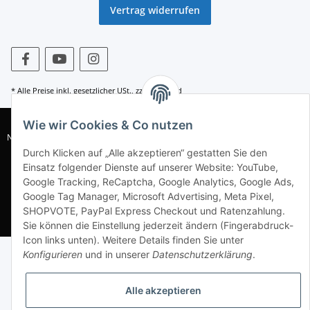
Vertrag widerrufen
* Alle Preise inkl. gesetzlicher USt., zzgl.
Versand
Wie wir Cookies & Co nutzen
© WACOR GmbH |
AGB
|
Datenschutz
|
Widerrufsrecht
|
Impressum
|
Nachhaltigkeitshinweise
|
DIN EN1717
| WEEE-Reg.-Nr. DE 77230281 | Batt-
Reg.-Nr. DE 49826838 |
Sitemap
Durch Klicken auf „Alle akzeptieren“ gestatten Sie den
Einsatz folgender Dienste auf unserer Website: YouTube,
Alle Preise in EUR inkl. MwSt.,zzgl. Versandkosten * UVP = Unverbindliche
Google Tracking, ReCaptcha, Google Analytics, Google Ads,
Preisangabe des Herstellers
Google Tag Manager, Microsoft Advertising, Meta Pixel,
SHOPVOTE, PayPal Express Checkout und Ratenzahlung.
Sie können die Einstellung jederzeit ändern (Fingerabdruck-
Icon links unten). Weitere Details finden Sie unter
Konfigurieren
und in unserer
Datenschutzerklärung
.
Alle akzeptieren