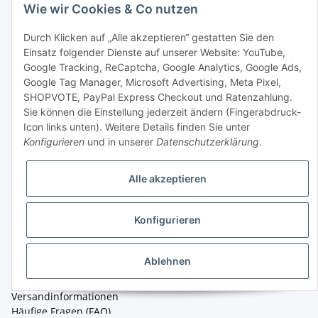
Wie wir Cookies & Co nutzen
Dusch-WCs
Dusch-WC-Aufsätze
Durch Klicken auf „Alle akzeptieren“ gestatten Sie den
Dusch-WC Sets
Einsatz folgender Dienste auf unserer Website: YouTube,
Spülsysteme und Sanitärmodule
Google Tracking, ReCaptcha, Google Analytics, Google Ads,
WCs
Google Tag Manager, Microsoft Advertising, Meta Pixel,
Reise-Bidet
SHOPVOTE, PayPal Express Checkout und Ratenzahlung.
Zubehör
Sie können die Einstellung jederzeit ändern (Fingerabdruck-
SALE %
Icon links unten). Weitere Details finden Sie unter
Konfigurieren
und in unserer
Datenschutzerklärung
.
Kontakt
WACOR GmbH
Alle akzeptieren
MEWATEC Business Park
Grünauer Str. 201-209
12557 Berlin
Konfigurieren
Tel.: +49 (30) 530 135 15
Ablehnen
Kundenservice
Versandinformationen
Häufige Fragen (FAQ)