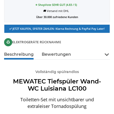
⭐ ShopVote SEHR GUT (4.83 / 5)
🚚 Versand mit DHL
Über 30.000 zufriedene Kunden
✅ JETZT KAUFEN, SPÄTER ZAHLEN: Klarna Rechnung & PayPal Pay Later!
♻
ELEKTROGERÄTE RÜCKNAHME
Beschreibung
Bewertungen
Vollständig spülrandlos
MEWATEC Tiefspüler Wand-
WC Luisiana LC100
Toiletten-Set mit unsichtbarer und
extraleiser Tornadospülung