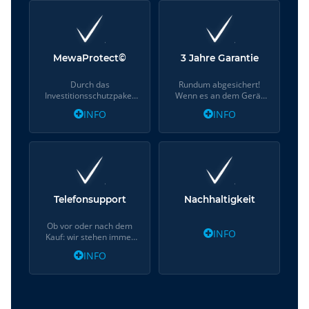
MewaProtect©
3 Jahre Garantie
Durch das
Rundum abgesichert!
Investitionsschutzpaket
Wenn es an dem Gerät
MewaProtect©...
einmal...
INFO
INFO
Telefonsupport
Nachhaltigkeit
Ob vor oder nach dem
INFO
Kauf: wir stehen immer
mit...
INFO