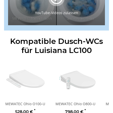
YouTube-Videos zulassen
Kompatible Dusch-WCs
für Luisiana LC100
MEWATEC Ohio O100-U
MEWATEC Ohio O800-U
MEW
*
*
528,00 €
798,00 €