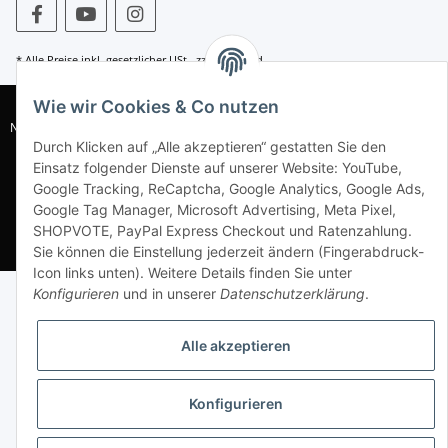
* Alle Preise inkl. gesetzlicher USt., zzgl.
Versand
Wie wir Cookies & Co nutzen
© WACOR GmbH |
AGB
|
Datenschutz
|
Widerrufsrecht
|
Impressum
|
Nachhaltigkeitshinweise
|
DIN EN1717
| WEEE-Reg.-Nr. DE 77230281 | Batt-
Reg.-Nr. DE 49826838 |
Sitemap
Durch Klicken auf „Alle akzeptieren“ gestatten Sie den
Einsatz folgender Dienste auf unserer Website: YouTube,
Alle Preise in EUR inkl. MwSt.,zzgl. Versandkosten * UVP = Unverbindliche
Google Tracking, ReCaptcha, Google Analytics, Google Ads,
Preisangabe des Herstellers
Google Tag Manager, Microsoft Advertising, Meta Pixel,
SHOPVOTE, PayPal Express Checkout und Ratenzahlung.
Sie können die Einstellung jederzeit ändern (Fingerabdruck-
Icon links unten). Weitere Details finden Sie unter
Konfigurieren
und in unserer
Datenschutzerklärung
.
Alle akzeptieren
Konfigurieren